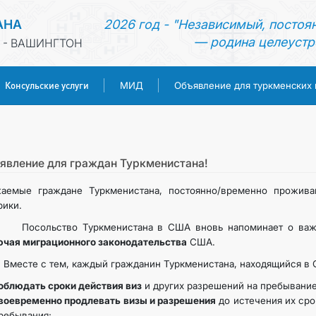
АНА
2026 год - "Независимый, постоя
— родина целеустр
 - ВАШИНГТОН
Консульские услуги
МИД
Объявление для туркменских
ГЛАВНАЯ
НОВОСТИ
явление для граждан Туркменистана!
жаемые граждане Туркменистана, постоянно/временно прожив
ТУРКМЕНИСТАН
ики.
ольство Туркменистана в США вновь напоминает о ва
КОНСУЛЬСКИЕ УСЛУГИ
ючая миграционного законодательства
США.
сте с тем, каждый гражданин Туркменистана, находящийся в С
МИД
облюдать сроки действия виз
и других разрешений на пребывание
воевременно продлевать визы и разрешения
до истечения их сро
ОБЪЯВЛЕНИЕ ДЛЯ ТУРКМЕНСКИХ ГРАЖДАН
ребывания;