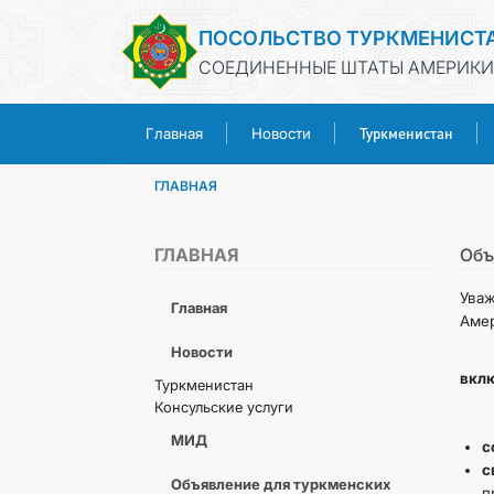
ПОСОЛЬСТВО ТУРКМЕНИСТ
СОЕДИНЕННЫЕ ШТАТЫ АМЕРИКИ
Туркменистан
Главная
Новости
ГЛАВНАЯ
ГЛАВНАЯ
Объ
Ува
Главная
Амер
Новости
Пос
вкл
Туркменистан
Консульские услуги
Вме
МИД
с
с
Объявление для туркменских
п