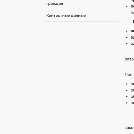
граждан
о
м
Контактные данные
Пос
ш
б
з
Во 
разр
Одн
Посо
п
о
о
п
Бла
зако