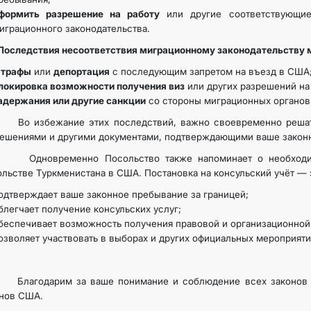
формить разрешение на работу
или другие соответствующие
играционного законодательства.
КОНТАКТНЫЕ ДАННЫЕ
ледствия несоответствия миграционному законодательству м
трафы
или
депортация
с последующим запретом на въезд в США
локировка возможности получения виз
или других разрешений на
адержания или другие санкции
со стороны миграционных органо
избежание этих последствий, важно своевременно решать 
ешениями и другими документами, подтверждающими ваше законн
овременно Посольство также напоминает о необход
льстве Туркменистана в США. Постановка на консульский учёт — э
одтверждает ваше законное пребывание за границей;
блегчает получение консульских услуг;
беспечивает возможность получения правовой и организационной
озволяет участвовать в выборах и других официальных мероприяти
годарим за ваше понимание и соблюдение всех законов и 
нов США.