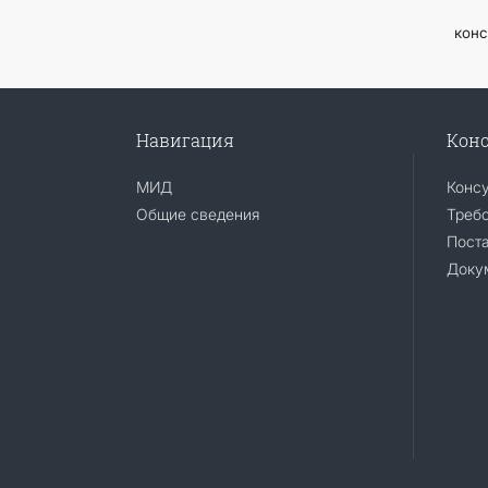
Соб
конс
Навигация
Конс
МИД
Конс
Общие сведения
Требо
Поста
Доку