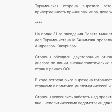
Туркменская сторона выразила гот
приверженность принципам мира, довери
****
На полях 31-го заседания Совета минис
дел Туркменистана М.Бяшимова провела
Андреасом Какурисом.
Стороны обсудили двусторонние отнош
диалога по линии внешнеполитических в
стран в рамках ООН.
В ходе встречи была выражена готовнос
странами в политико-дипломатической и
Стороны условились работать над прое
внешнеполитическими ведомствами для п