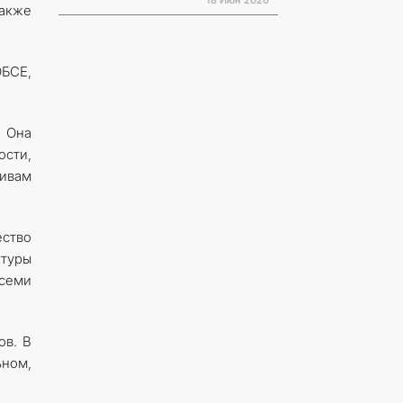
18 Июн 2026
также
ОБСЕ,
 Она
ости,
ивам
ество
ктуры
семи
ов. В
ном,