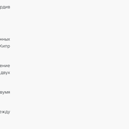
рдив
анных
 Кипр
ение
 двух
двумя
между