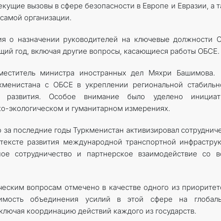
екущие вызовы в сфере безопасности в Европе и Евразии, а 
самой организации.
ия о назначении руководителей на ключевые должности 
ий год, включая другие вопросы, касающиеся работы ОБСЕ.
аместитель министра иностранных дел Мяхри Башимова.
кменистана с ОБСЕ в укреплении региональной стабильн
о развития. Особое внимание было уделено инициат
ко-экологическом и гуманитарном измерениях.
то за последние годы Туркменистан активизировал сотруднич
нтексте развития международной транспортной инфрастру
ное сотрудничество и партнерское взаимодействие со в
ческим вопросам отмечено в качестве одного из приоритет
димость объединения усилий в этой сфере на глобаль
ключая координацию действий каждого из государств.