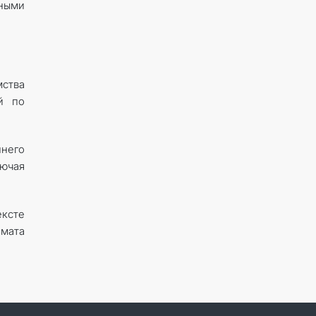
ными
мства
й по
него
ючая
ексте
рмата