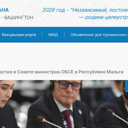
АНА
2026 год - "Независимый, постоя
— родина целеустр
 - ВАШИНГТОН
Консульские услуги
МИД
Объявление для туркменских
ГЛАВНАЯ
НОВОСТИ
астие в Совете министров ОБСЕ в Республике Мальта
ТУРКМЕНИСТАН
КОНСУЛЬСКИЕ УСЛУГИ
МИД
ОБЪЯВЛЕНИЕ ДЛЯ ТУРКМЕНСКИХ ГРАЖДАН