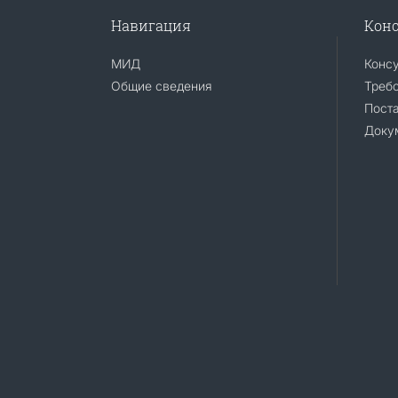
Навигация
Конс
МИД
Конс
Общие сведения
Требо
Поста
Доку