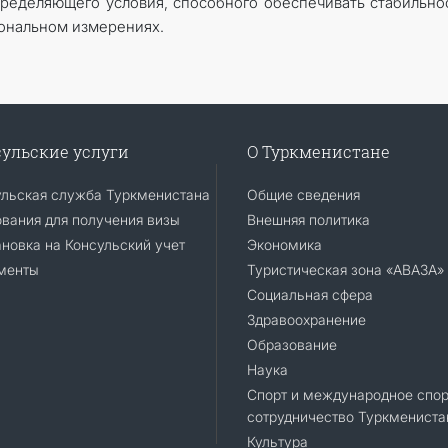
пределяющего условия, способного обеспечивать стабильно
иональном измерениях.
ульские услуги
О Туркменистане
ульская служба Туркменистана
Общие сведения
вания для получения визы
Внешняя политика
новка на Консульский учет
Экономика
менты
Туристическая зона «АВАЗА»
Социальная сфера
Здравоохранение
Образование
Наука
Спорт и международное спор
сотрудничество Туркмениста
Культура