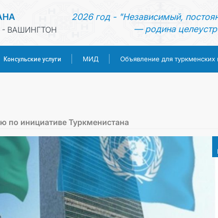
АНА
2026 год - "Независимый, постоя
— родина целеустр
 - ВАШИНГТОН
Консульские услуги
МИД
Объявление для туркменских
ГЛАВНАЯ
НОВОСТИ
ю по инициативе Туркменистана
ТУРКМЕНИСТАН
КОНСУЛЬСКИЕ УСЛУГИ
МИД
ОБЪЯВЛЕНИЕ ДЛЯ ТУРКМЕНСКИХ ГРАЖДАН