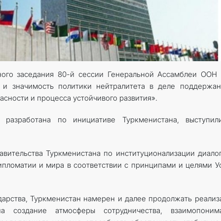
КОНТАКТНЫЕ ДАННЫЕ
ного заседания 80-й сессии Генеральной Ассамблеи ООН
ь и значимость политики нейтралитета в деле поддержа
сности и процесса устойчивого развития».
 разработана по инициативе Туркменистана, выступил
вительства Туркменистана по институционализации диало
ипломатии и мира в соответствии с принципами и целями У
ударства, Туркменистан намерен и далее продолжать реали
на создание атмосферы сотрудничества, взаимопонима