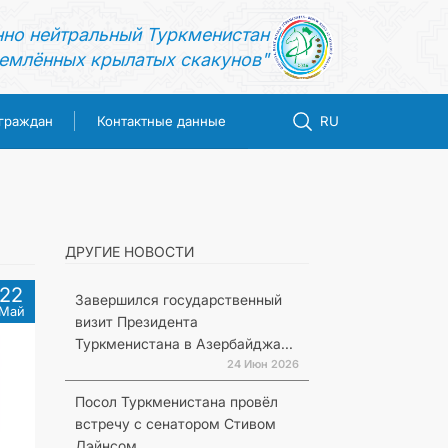
нно нейтральный Туркменистан
емлённых крылатых скакунов"
 граждан
Контактные данные
RU
ДРУГИЕ НОВОСТИ
22
Завершился государственный
Май
визит Президента
Туркменистана в Азербайджа...
24 Июн 2026
Посол Туркменистана провёл
встречу с сенатором Стивом
Дэйнсом