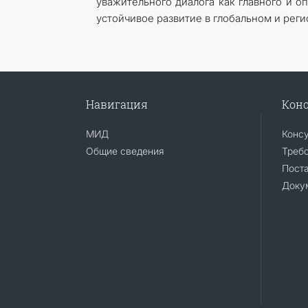
уважительного диалога как главного и о
устойчивое развитие в глобальном и рег
Навигация
Конс
МИД
Конс
Общие сведения
Требо
Поста
Доку