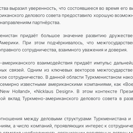
рства выразил уверенность, что состоявшееся во время его в
риканского делового совета предоставило хорошую возмож
направлениям партнёрства.
менистан придаёт большое значение развитию дружестве
мерики. При этом подчёркивалось, что межгосударстве
оправного сотрудничества, взаимного уважения и доверия.
о-американского взаимодействия придаёт импульс дальне
ных связей. Одним из ключевых векторов межгосударств
кое сотрудничество. В данной области Туркменистаном нак
 всемирно известными американскими компаниями, как «Boe
e New Holland», «Nicklaus Design». В этом контексте През
й вклад Туркмено-американского делового совета в раз
 отношения между деловыми структурами Туркменистана 
иям, а число компаний, проявляющих интерес к сотрудниче
ва отметил необходимость организации регулярных встреч 