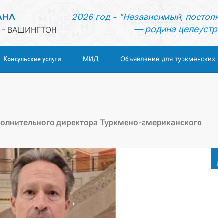
АНА
2026 год - "Независимый, постоя
— родина целеустр
 - ВАШИНГТОН
Консульские услуги
МИД
Объявление для туркменских
ГЛАВНАЯ
НОВОСТИ
полнительного директора Туркмено-американского
ТУРКМЕНИСТАН
КОНСУЛЬСКИЕ УСЛУГИ
МИД
ОБЪЯВЛЕНИЕ ДЛЯ ТУРКМЕНСКИХ ГРАЖДАН