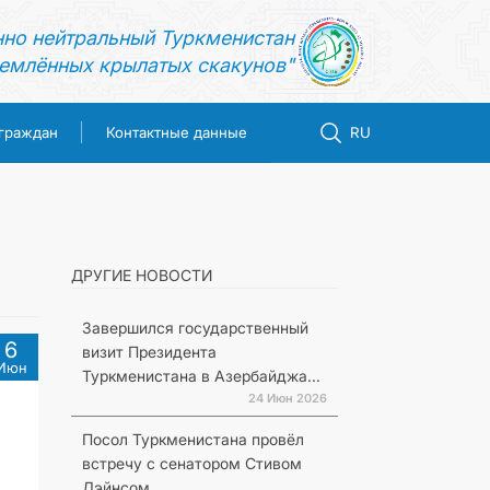
нно нейтральный Туркменистан
емлённых крылатых скакунов"
 граждан
Контактные данные
RU
ДРУГИЕ НОВОСТИ
Завершился государственный
6
визит Президента
Июн
Туркменистана в Азербайджа...
24 Июн 2026
Посол Туркменистана провёл
встречу с сенатором Стивом
Дэйнсом