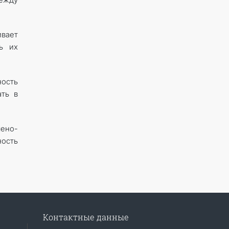
вает
ь их
ность
ать в
ено-
ность
Контактные данные