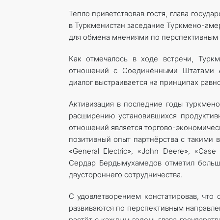
Тепло приветствовав гостя, глава госуда
в Туркменистан заседание Туркмено-аме
для обмена мнениями по перспективным 
Как отмечалось в ходе встречи, Турк
отношений с Соединёнными Штатами А
диалог выстраивается на принципах равн
Активизация в последние годы туркмен
расширению установившихся продуктив
отношений является торгово-экономичес
позитивный опыт парт­нёрства с такими
«General Electric», «John Deere», «Cas
Сердар Бердымухамедов отметил большо
двустороннего сотрудничества.
С удовлетворением констатировав, что
развиваются по перспективным направлен
растёт с каждым годом, глава государст