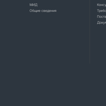
МИД
Конс
Общие сведения
Требо
Поста
Доку