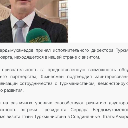
КОНТАКТНЫЕ ДАННЫЕ
ердымухамедов принял исполнительного директора Туркм
юарта, находящегося в нашей стране с визитом.
 признательность за предоставленную возможность обсу
его партнёрства, бизнесмен подтвердил заинтересованн
ивизации сотрудничества с Туркменистаном, демонстрир
о развития.
ы на различных уровнях способствуют развитию двустор
ажность встречи Президента Сердара Бердымухамедо
я визита главы Туркменистана в Соединённые Штаты Амер