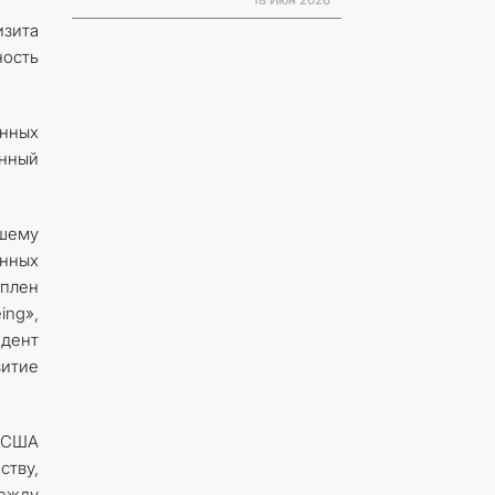
18 Июн 2026
изита
ность
нных
нный
йшему
енных
оплен
ing»,
идент
витие
и США
ству,
между