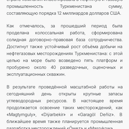
промышленность Туркменистана сумму,
составляющую порядка 12 миллиардов долларов США.
Как отмечалось, за прошедший период была
проделана колоссальная работа, сформирована
солидная договорно-правовая база сотрудничества.
Достигнут также устойчивый рост объёма добычи на
нефтегазовых месторождениях Туркменистана: с этой
целью на море было возведено пять платформ и
пробурено около 40 разведочных, оценочных и
эксплуатационных скважин.
В результате проведённой масштабной работы на
сегодняшний день открыты крупные запасы
углеводородных ресурсов. В настоящее время
продолжается освоение таких месторождений, как
«Magtymguly», «Diýarbekir» и «Garagöl Deňiz». В
ближайшее время также планируется промышленная
разработка месторождений «Öwez» и «Maşrykow».