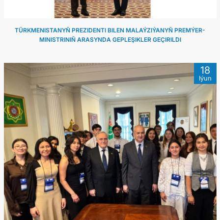
TÜRKMENISTANYŇ PREZIDENTI BILEN MALAÝZIÝANYŇ PREMÝER-
MINISTRINIŇ ARASYNDA GEPLEŞIKLER GEÇIRILDI
18
Iýun