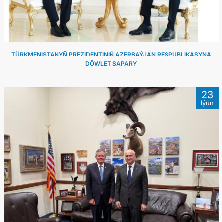
TÜRKMENISTANYŇ PREZIDENTINIŇ AZERBAÝJAN RESPUBLIKASYNA
DÖWLET SAPARY
23
Iýun