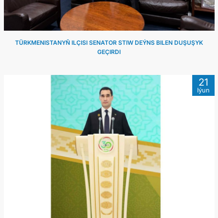
TÜRKMENISTANYŇ ILÇISI SENATOR STIW DEÝNS BILEN DUŞUŞYK
GEÇIRDI
21
Iýun