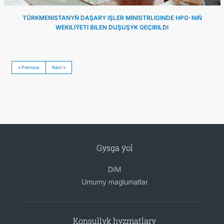
TÜRKMENISTANYŇ DAŞARY IŞLER MINISTRLIGINDE HPG-NIŇ
WEKILIÝETI BILEN DUŞUŞYK GEÇIRILDI
« Previous
Next »
Gysga ýol
DIM
Umumy maglumatlar
Konsullyk hyzmatlary