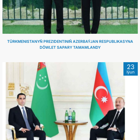
ARAGATNAŞYK
TÜRKMENISTANYŇ PREZIDENTINIŇ AZERBAÝJAN RESPUBLIKASYNA
DÖWLET SAPARY TAMAMLANDY
23
Iýun