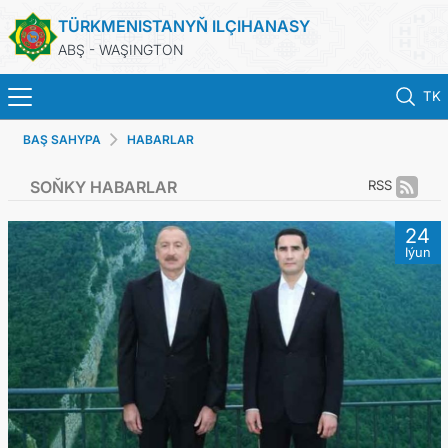
TÜRKMENISTANYŇ ILÇIHANASY
ABŞ - WAŞINGTON
TK
BAŞ SAHYPA
HABARLAR
BAŞ SAHYPA
SOŇKY HABARLAR
RSS
HABARLAR
24
Iýun
TÜRKMENISTAN
KONSULLYK HYZMATLARY
DIM
TÜRKMEN RAÝATLARY ÜÇIN BILDIRIŞ