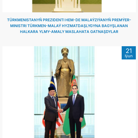
TÜRKMENISTANYŇ PREZIDENTI HEM-DE MALAÝZIÝANYŇ PREMÝER-
MINISTRI TÜRKMEN-MALAÝ HYZMATDAŞLYGYNA BAGYŞLANAN
HALKARA YLMY-AMALY MASLAHATА GATNAŞDYLAR
21
Iýun