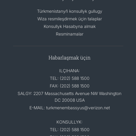
Türkmenistanyň konsullyk gullugy
Wiza resmileşdirmek üçin talaplar
Konsullyk Hasabyna almak
Resminamalar
Habarlaşmak üçin
ILÇIHANA:
TEL: (202) 588 1500
FAX: (202) 588 1500
SALGY: 2207 Massachusetts Avenue NW Washington
DC 20008 USA
E-MAIL: turkmenembassyus@verizon.net
KONSULLYK:
TEL: (202) 588 1500