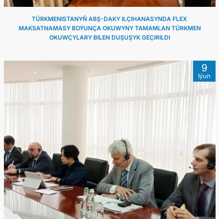
TÜRKMENISTANYŇ ABŞ-DAKY ILÇIHANASYNDA FLEX
MAKSATNAMASY BOÝUNÇA OKUWYNY TAMAMLAN TÜRKMEN
OKUWÇYLARY BILEN DUŞUŞYK GEÇIRILDI
9
Iýun