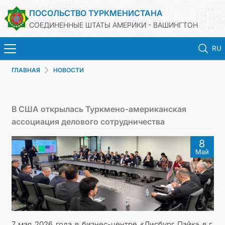
ПОСОЛЬСТВО ТУРКМЕНИСТАНА
СОЕДИНЕННЫЕ ШТАТЫ АМЕРИКИ - ВАШИНГТОН
RU
ГЛАВНАЯ
НОВОСТИ
ГЛАВНАЯ
НОВОСТИ
В США открылась Туркмено-американская
ассоциация делового сотрудничества
ТУРКМЕНИСТАН
8
Май
КОНСУЛЬСКИЕ УСЛУГИ
МИД
ОБЪЯВЛЕНИЕ ДЛЯ ТУРКМЕНСКИХ ГРАЖДАН
7 мая 2026 года в бизнес-центре «Лисбург Пайк» в г.