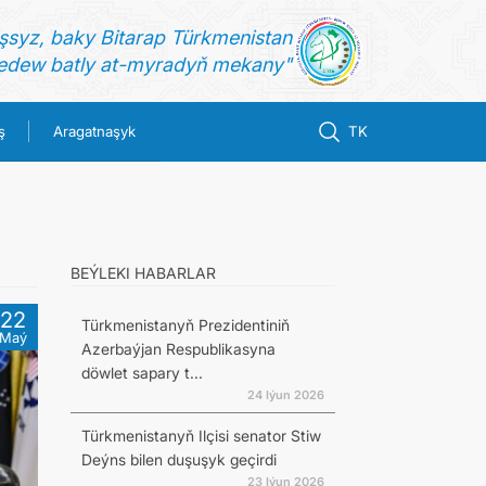
şsyz, baky Bitarap Türkmenistan
dew batly at-myradyň mekany"
ş
Aragatnaşyk
TK
BEÝLEKI HABARLAR
22
Türkmenistanyň Prezidentiniň
Maý
Azerbaýjan Respublikasyna
döwlet sapary t...
24 Iýun 2026
Türkmenistanyň Ilçisi senator Stiw
Deýns bilen duşuşyk geçirdi
23 Iýun 2026