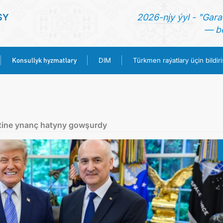
SY
2026-njy ýyl - "Gara
— be
Konsullyk hyzmatlary
DIM
Türkmen raýatlary üçin bildiri
BAŞ SAHYPA
HABARLAR
ntine ynanç hatyny gowşurdy
TÜRKMENISTAN
KONSULLYK HYZMATLARY
DIM
TÜRKMEN RAÝATLARY ÜÇIN BILDIRIŞ