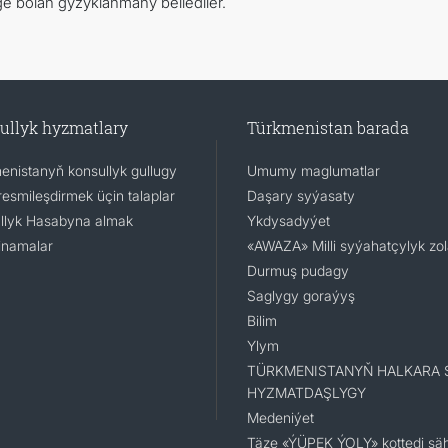
bolan gyzyklanmany bellediler.
ullyk hyzmatlary
Türkmenistan barada
enistanyň konsullyk gullugy
Umumy maglumatlar
resmileşdirmek üçin talaplar
Daşary syýasaty
llyk Hasabyna almak
Ykdysadyýet
namalar
«AWAZA» Milli syýahatçylyk zo
Durmuş pudagy
Saglygy goraýyş
Bilim
Ylym
TÜRKMENISTANYŇ HALKARA 
HYZMATDAŞLYGY
Medeniýet
Täze «ÝÜPEK ÝOLY» kottedj şäh