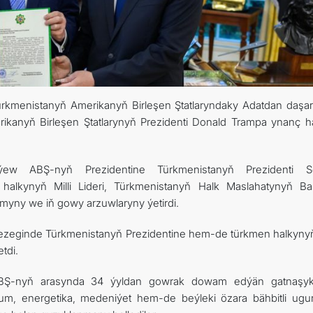
ARAGATNAŞYK
ürkmenistanyň Amerikanyň Birleşen Ştatlaryndaky Adatdan daşa
rikanyň Birleşen Ştatlarynyň Prezidenti Donald Trampa ynanç h
ew ABŞ-nyň Prezidentine Türkmenistanyň Prezidenti Se
lkynyň Milli Lideri, Türkmenistanyň Halk Maslahatynyň Ba
yny we iň gowy arzuwlaryny ýetirdi.
zeginde Türkmenistanyň Prezidentine hem-de türkmen halkynyň 
tdi.
 ABŞ-nyň arasynda 34 ýyldan gowrak dowam edýän gatnaşyk
, energetika, medeniýet hem-de beýleki özara bähbitli ugur