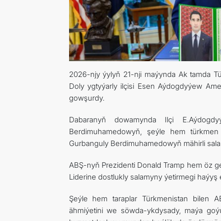
2026-njy ýylyň 21-nji maýynda Ak tamda T
Doly ygtyýarly ilçisi Esen Aýdogdyýew Ame
gowşurdy.
Dabaranyň dowamynda Ilçi E.Aýdogdyý
Berdimuhamedowyň, şeýle hem türkmen ha
Gurbanguly Berdimuhamedowyň mähirli salam
ABŞ-nyň Prezidenti Donald Tramp hem öz ge
Liderine dostlukly salamyny ýetirmegi haýyş e
Şeýle hem taraplar Türkmenistan bilen
ähmiýetini we söwda-ykdysady, maýa goýum