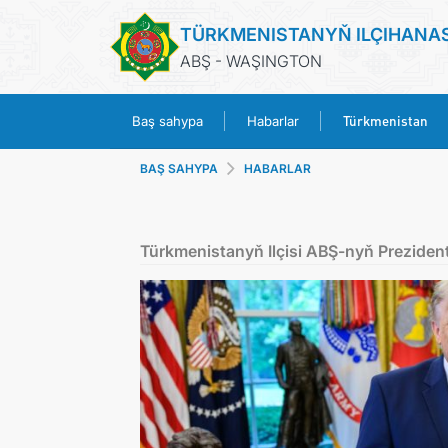
TÜRKMENISTANYŇ ILÇIHANA
ABŞ - WAŞINGTON
Türkmenistan
Baş sahypa
Habarlar
BAŞ SAHYPA
HABARLAR
Türkmenistanyň Ilçisi ABŞ-nyň Prezide