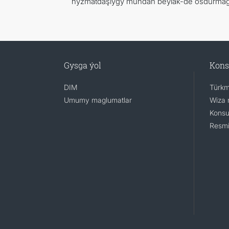
hyzmatdaşlygy mundan beýläk-de ösdürmäge 
Gysga ýol
Kons
DIM
Türkm
Umumy maglumatlar
Wiza 
Konsu
Resmi