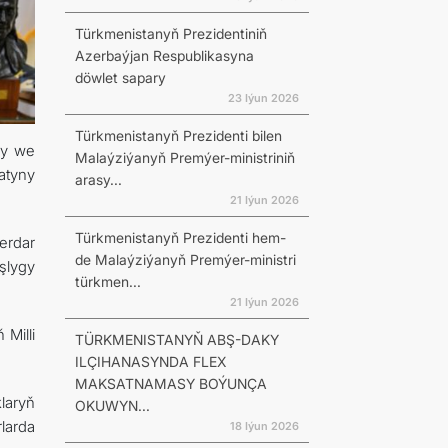
Türkmenistanyň Prezidentiniň
Azerbaýjan Respublikasyna
döwlet sapary
23 Iýun 2026
Türkmenistanyň Prezidenti bilen
ry we
Malaýziýanyň Premýer-ministriniň
atyny
arasy...
21 Iýun 2026
Türkmenistanyň Prezidenti hem-
rdar
de Malaýziýanyň Premýer-ministri
şlygy
türkmen...
21 Iýun 2026
Milli
TÜRKMENISTANYŇ ABŞ-DAKY
ILÇIHANASYNDA FLEX
MAKSATNAMASY BOÝUNÇA
laryň
OKUWYN...
larda
18 Iýun 2026