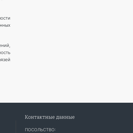
мости
ённых
ний,
ость
вязей
Контактные данные
ПОСОЛЬСТВО: