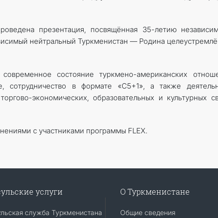
проведена презентация, посвящённая 35-летию независи
ависимый нейтральный Туркменистан — Родина целеустремл
современное состояние туркмено-американских отноше
, сотрудничество в формате «С5+1», а также деятельн
торгово-экономических, образовательных и культурных с
мнениями с участниками программы FLEX.
ульские услуги
О Туркменистане
ульская служба Туркменистана
Общие сведения