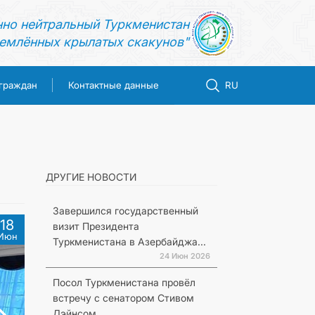
нно нейтральный Туркменистан
емлённых крылатых скакунов"
 граждан
Контактные данные
RU
ДРУГИЕ НОВОСТИ
Завершился государственный
18
визит Президента
Июн
Туркменистана в Азербайджа...
24 Июн 2026
Посол Туркменистана провёл
встречу с сенатором Стивом
Дэйнсом