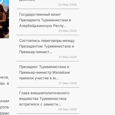
23 Июн 2026
Государственный визит
Президента Туркменистана в
Азербайджанскую Респу...
23 Июн 2026
Состоялись переговоры между
Президентом Туркменистана и
Премьер-минист...
21 Июн 2026
Президент Туркменистана и
Премьер-министр Малайзии
иков,
приняли участие в м...
лах в
21 Июн 2026
Глава внешнеполитического
ведомства Туркменистана
ешным
встретился с замести...
роль
09 Июн 2026
дами